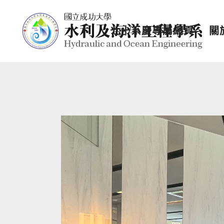
七十系慶專屬網頁
關