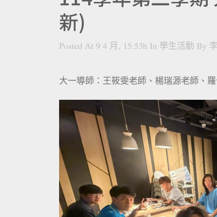
新)
Posted At 9 4 月, 15:53h
In
學生活動
By
李
大一導師：王筱雯老師、楊瑞源老師、羅