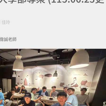
 佳玲
偉誠老師