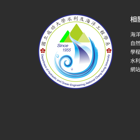
相
海
自
學
水
網