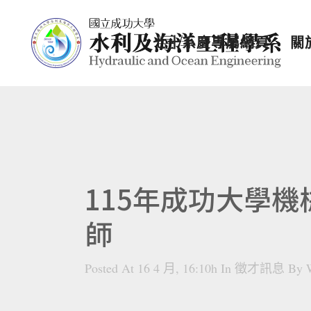
七十系慶專屬網頁
關
115年成功大學
師
Posted At 16 4 月, 16:10h
In
徵才訊息
By