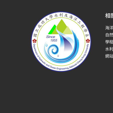
相
海
自
學
水
網