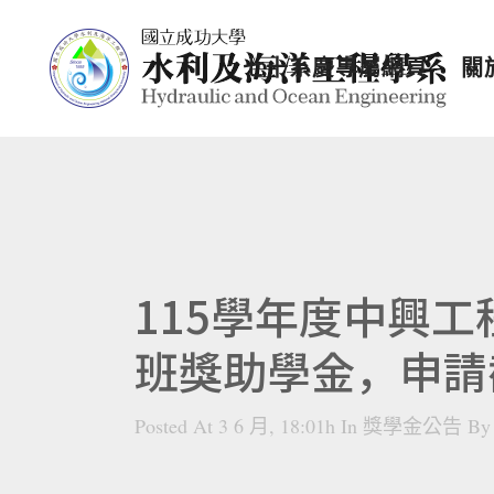
七十系慶專屬網頁
關
115學年度中興
班獎助學金，申請
Posted At 3 6 月, 18:01h
In
獎學金公告
B