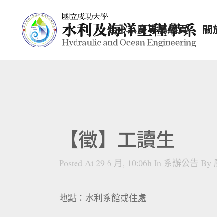
七十系慶專屬網頁
關
【徵】工讀生
Posted At 29 6 月, 10:06h
In
系辦公告
By
地點：水利系館或住處