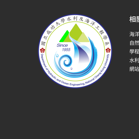
相
海
自
學
水
網