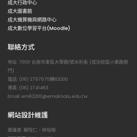
成大行政中心
成大圖書館
成大機算機與網路中心
成大數位學習平台(Moodle)
聯絡方式
地址: 70101 台南市東區大學路1號水利系 (成功校區小東路側
門)
電話: (06) 2757575轉63200
傳真: (06) 2741463
Email: em63200@email.ncku.edu.tw
網站設計維護
維護者: 賴悅仁、林培榕