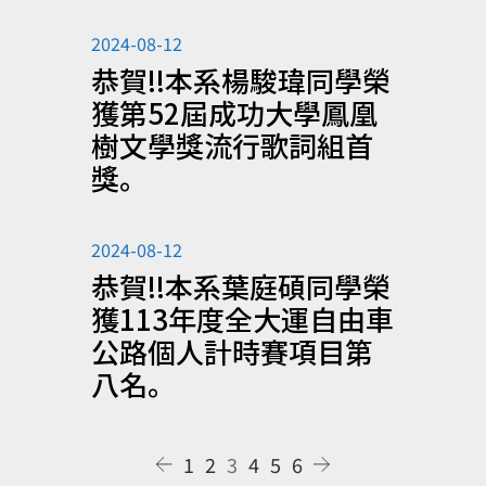
2024-08-12
恭賀!!本系楊駿瑋同學榮
獲第52屆成功大學鳳凰
樹文學獎流行歌詞組首
獎。
2024-08-12
恭賀!!本系葉庭碩同學榮
獲113年度全大運自由車
公路個人計時賽項目第
八名。
1
2
3
4
5
6