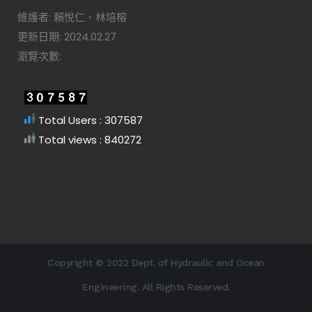
維護者: 賴悅仁、林培榕
更新日期: 2024.02.27
瀏覽次數:
Total Users : 307587
Total views : 840272
Copyright © 2022 Dept. of Hydraulic and Ocean
Engineering. All Rights Reserved.