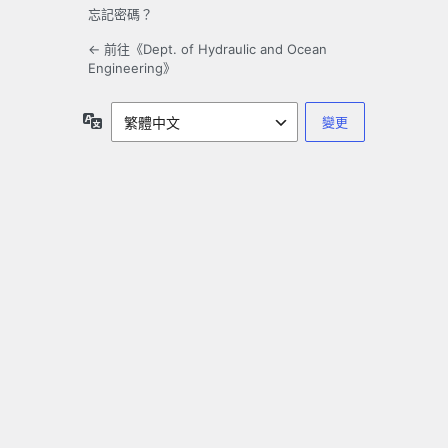
忘記密碼？
← 前往《Dept. of Hydraulic and Ocean
Engineering》
語
言