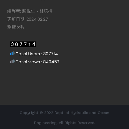
維護者: 賴悅仁、林培榕
更新日期: 2024.02.27
瀏覽次數:
Total Users : 307714
Total views : 840452
Copyright © 2022 Dept. of Hydraulic and Ocean
Engineering. All Rights Reserved.