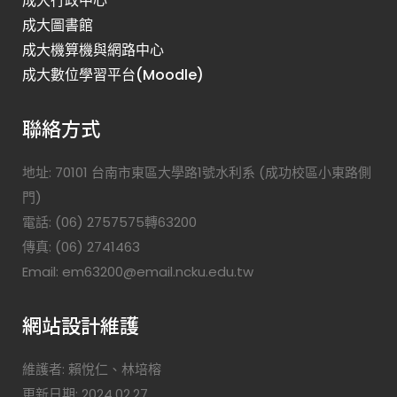
成大行政中心
成大圖書館
成大機算機與網路中心
成大數位學習平台(Moodle)
聯絡方式
地址: 70101 台南市東區大學路1號水利系 (成功校區小東路側
門)
電話: (06) 2757575轉63200
傳真: (06) 2741463
Email: em63200@email.ncku.edu.tw
網站設計維護
維護者: 賴悅仁、林培榕
更新日期: 2024.02.27