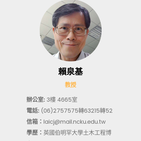
賴泉基
教授
辦公室:
3樓 4665室
電話:
(06)2757575轉63215轉52
信箱：
laicj@mail.ncku.edu.tw
學歷：
英國伯明罕大學土木工程博