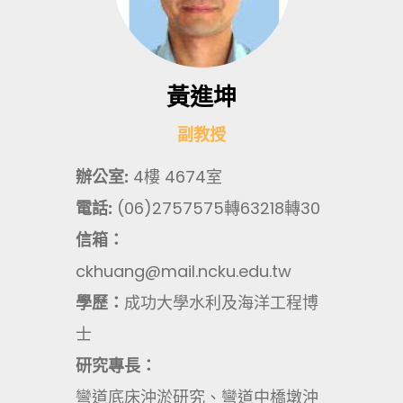
黃進坤
副教授
辦公室:
4樓 4674室
電話:
(06)2757575轉63218轉30
信箱：
ckhuang@mail.ncku.edu.tw
學歷：
成功大學水利及海洋工程博
士
研究專長：
彎道底床沖淤研究、彎道中橋墩沖