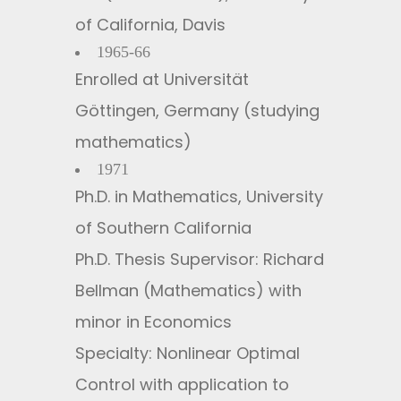
of California, Davis
1965-66
Enrolled at Universität
Göttingen, Germany (studying
mathematics)
1971
Ph.D. in Mathematics, University
of Southern California
Ph.D. Thesis Supervisor: Richard
Bellman (Mathematics) with
minor in Economics
Specialty: Nonlinear Optimal
Control with application to