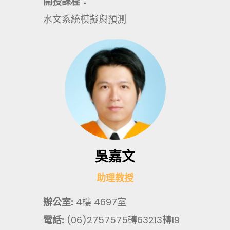
開授課程：
水文系統模擬與預測
吳嘉文
助理教授
辦公室:
4樓 4697室
電話:
(06)2757575轉63213轉19