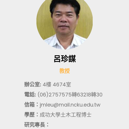
呂珍謀
教授
辦公室:
4樓 4674室
電話:
(06)2757575轉63218轉30
信箱：
jmleu@mail.ncku.edu.tw
學歷：
成功大學土木工程博士
研究專長：