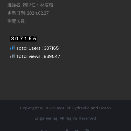
維護者: 賴悅仁、林培榕
更新日期: 2024.02.27
瀏覽次數:
Total Users : 307165
Total views : 839547
Copyright © 2022 Dept. of Hydraulic and Ocean
Engineering. All Rights Reserved.