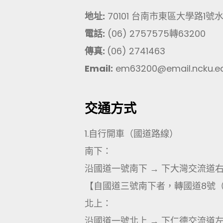
地址:
70101 台南市東區大學路1號
電話:
(06) 2757575轉63200
傳真:
(06) 2741463
Email:
em63200@email.ncku.ed
交通方式
1.自行開車（國道路線）
南下：
沿國道一號南下 → 下大灣交流道
【自國道三號南下者，轉國道8號
北上：
沿國道一號北上 → 下仁德交流道左