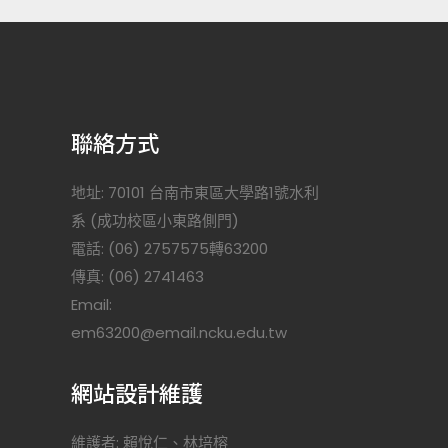
聯絡方式
地址: 70101 台南市東區大學路1號水利
系 (成功校區小東路側門)
電話: (06) 2757575轉63200
傳真: (06) 2741463
Email:
)
em63200@email.ncku.edu.tw
網站設計維護
維護者: 賴悅仁、林培榕