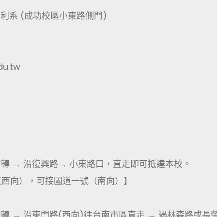
水利系 (成功校區小東路側門)
u.tw
右轉 → 沿復興路→ 小東路口，直走即可抵達本校。
（西向），可接國道一號（南向）】
轉 → 沿東門路(西向)往台南市區直走 → 遇林森路或長