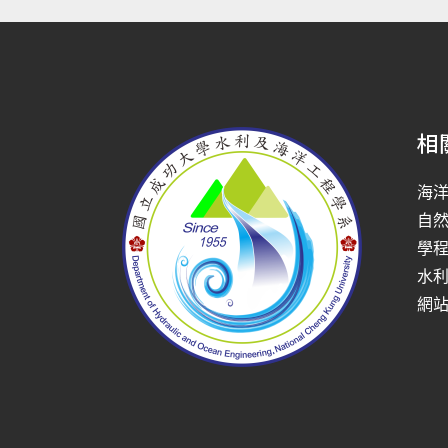
相
海
自
學
水
網