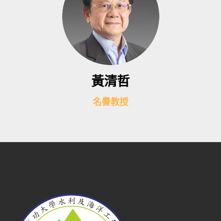
黃清哲
名譽教授