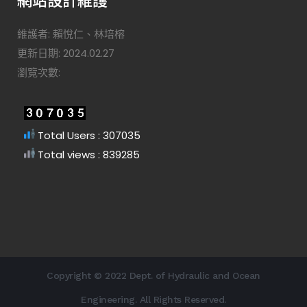
維護者: 賴悅仁、林培榕
更新日期: 2024.02.27
瀏覽次數:
Total Users : 307035
Total views : 839285
Copyright © 2022 Dept. of Hydraulic and Ocean
Engineering. All Rights Reserved.