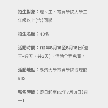
招生對象：
理、工、電資學院大學二
年級以上(含)同學
招生名額：
40名
活動時間
：
112
年8
月
16
至8
月18
日
(週
三~週五，共3天)，活動全程免費。
活動地點：
臺灣大學電資學院博理館
R113
報名時間
：
即日起至112年7月31日(週
一)