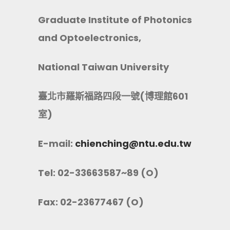
Graduate Institute of Photonics
and Optoelectronics,
National Taiwan University
臺北市羅斯福路四段一號(博理館601
室)
E-mail:
chienching@ntu.edu.tw
Tel: 02-33663587~89 (O)
Fax: 02-23677467 (O)