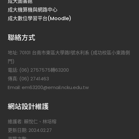
成大圖書館
成大機算機與網路中心
成大數位學習平台(Moodle)
聯絡方式
地址: 70101 台南市東區大學路1號水利系 (成功校區小東路側
門)
電話: (06) 2757575轉63200
傳真: (06) 2741463
Email: em63200@email.ncku.edu.tw
網站設計維護
維護者: 賴悅仁、林培榕
更新日期: 2024.02.27
瀏覽次數: