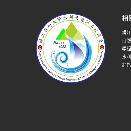
相
海
自
學
水
網