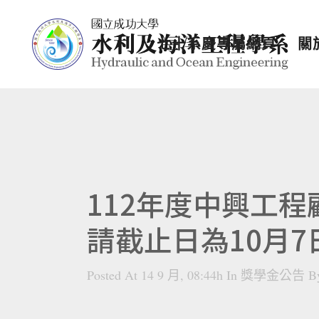
七十系慶專屬網頁
關
112年度中興工
請截止日為10月
Posted At 14 9 月, 08:44h
In
獎學金公告
B