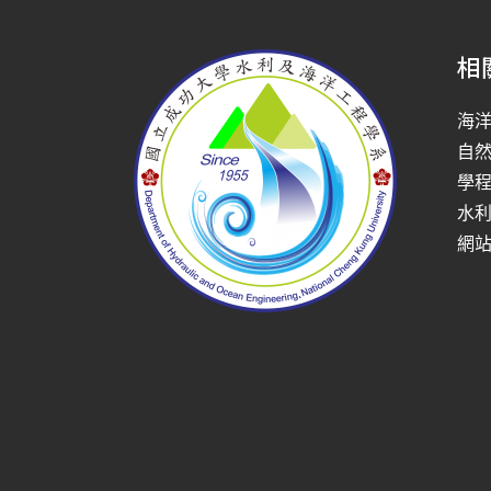
相
海
自
學
水
網