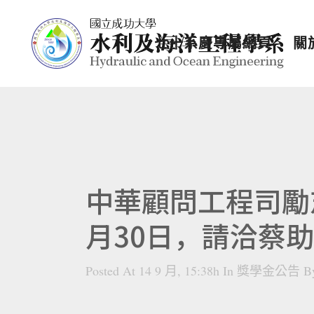
七十系慶專屬網頁
關
中華顧問工程司勵
月30日，請洽蔡
Posted At 14 9 月, 15:38h
In
獎學金公告
B