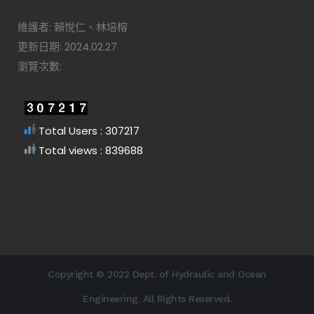
維護者: 賴悅仁、林培榕
更新日期: 2024.02.27
瀏覽次數:
Total Users : 307217
Total views : 839688
Copyright © 2022 Dept. of Hydraulic and Ocean
Engineering. All Rights Reserved.