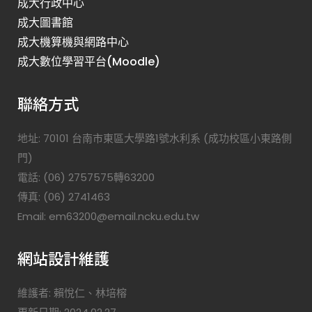
成大行政中心
成大圖書館
成大機算機與網路中心
成大數位學習平台(Moodle)
聯絡方式
地址: 70101 台南市東區大學路1號水利系 (成功校區小東路側
門)
電話: (06) 2757575轉63200
傳真: (06) 2741463
Email: em63200@email.ncku.edu.tw
網站設計維護
維護者: 賴悅仁、林培榕