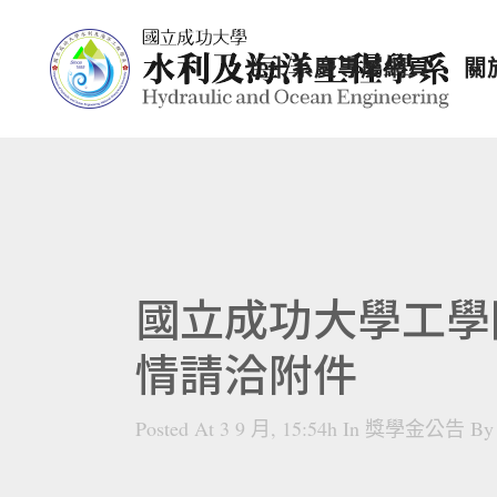
七十系慶專屬網頁
關
國立成功大學工學
情請洽附件
Posted At 3 9 月, 15:54h
In
獎學金公告
B