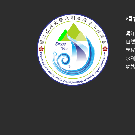
相
海
自
學
水
網