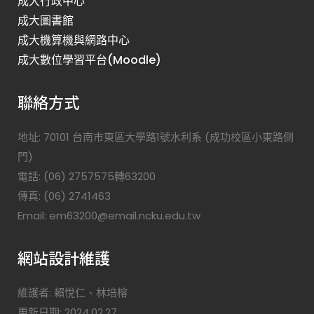
成大行政中心
成大圖書館
成大機算機與網路中心
成大數位學習平台(Moodle)
聯絡方式
地址: 70101 台南市東區大學路1號水利系 (成功校區小東路側
門)
電話: (06) 2757575轉63200
傳真: (06) 2741463
Email: em63200@email.ncku.edu.tw
網站設計維護
維護者: 賴悅仁、林培榕
更新日期: 2024.02.27