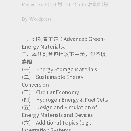
Posted At 20 10 月, 11:46h
In
活動訊息
By
Wordpress
一、研討會主題：Advanced Green-
Energy Materials。
二、本研討會包括以下主題，但不以
為限：
(一) Energy Storage Materials
(二) Sustainable Energy
Conversion
(三) Circular Economy
(四) Hydrogen Energy & Fuel Cells
(五) Design and Simulation of
Energy Materials and Devices
(六) Additional Topics (e.g.,
Integration Systems,