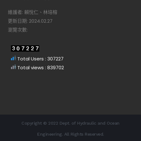
維護者: 賴悅仁、林培榕
更新日期: 2024.02.27
瀏覽次數:
Total Users : 307227
Total views : 839702
Copyright © 2022 Dept. of Hydraulic and Ocean
Engineering. All Rights Reserved.