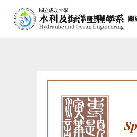
七十系慶專屬網頁
關