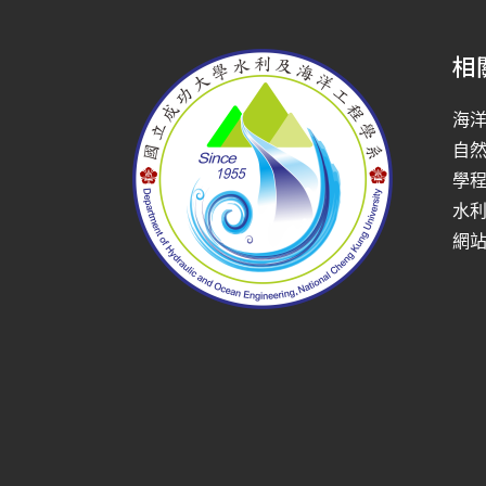
相
海
自
學
水
網