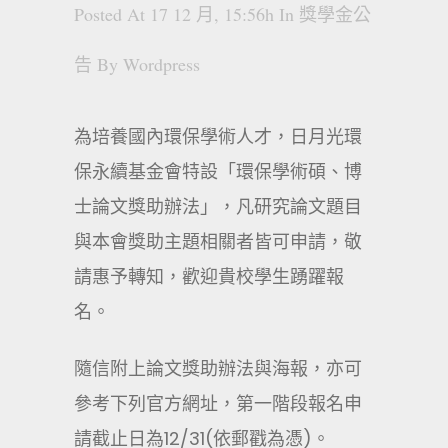
Posted At 17 12 月, 15:56h
In
獎學金公
告
By
Wordpress
為培養國內環保學術人才，日月光環
保永續基金會特設「環保學術碩、博
士論文獎助辦法」，凡研究論文題目
與本會獎助主題相關者皆可申請，敬
請惠予轉知，歡迎貴校學生踴躍報
名。
隨信附上論文獎助辦法與海報，亦可
參考下列官方網址，第一階段報名申
請截止日為12/31(依郵戳為憑)。