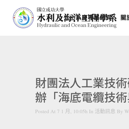
七十系慶專屬網頁
關
財團法人工業技術
辦「海底電纜技術
Posted At 7 1 月, 10:05h
In
活動訊息
By
W