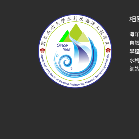
相
海
自
學
水
網