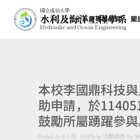
七十系慶專屬網頁
關
本校李國鼎科技與
助申請，於1140
鼓勵所屬踴躍參與
Posted At 9 4 月, 15:07h
In
活動訊息
By
W