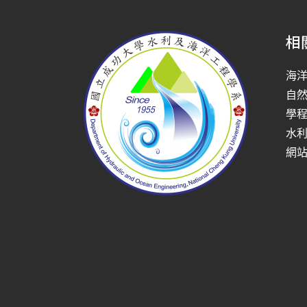
相
海
自
學
水
網