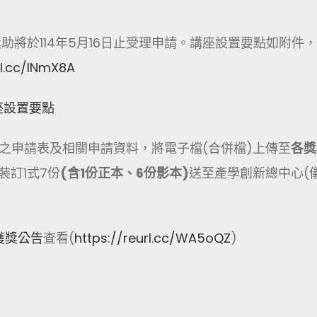
助將於114年5月16日止受理申請。講座設置要點如附件
rl.cc/lNmX8A
講座設置要點
之申請表及相關申請資料，將電子檔(合併檔)上傳至
各獎
裝訂1式7份
(
含
1
份正本、
6
份影本
)
送至產學創新總中心(
獲獎公告
查看(
https://reurl.cc/WA5oQZ
)