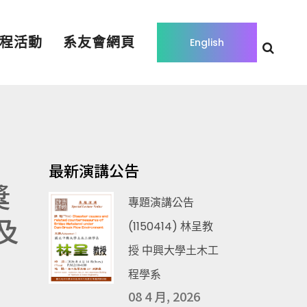
程活動
系友會網頁
English
最新演講公告
獎
專題演講公告
及
(1150414) 林呈教
授 中興大學土木工
程學系
08 4 月, 2026