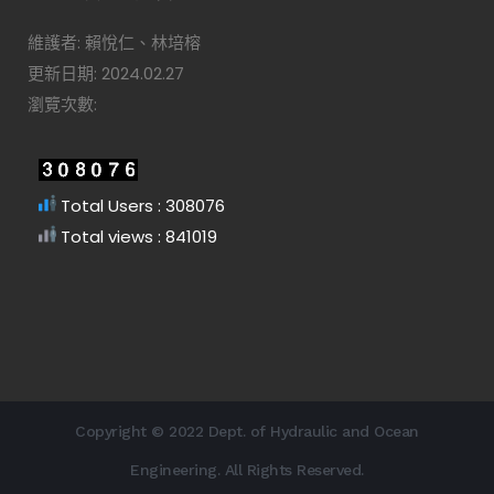
維護者: 賴悅仁、林培榕
更新日期: 2024.02.27
瀏覽次數:
Total Users : 308076
Total views : 841019
Copyright © 2022 Dept. of Hydraulic and Ocean
Engineering. All Rights Reserved.