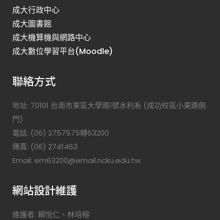
成大行政中心
成大圖書館
成大機算機與網路中心
成大數位學習平台(Moodle)
聯絡方式
地址: 70101 台南市東區大學路1號水利系 (成功校區小東路側
門)
電話: (06) 2757575轉63200
傳真: (06) 2741463
Email: em63200@email.ncku.edu.tw
網站設計維護
維護者: 賴悅仁、林培榕