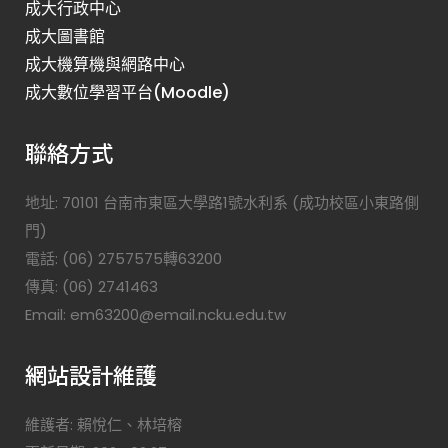
成大行政中心
成大圖書館
成大機算機與網路中心
成大數位學習平台(Moodle)
聯絡方式
地址: 70101 台南市東區大學路1號水利系 (成功校區小東路側
門)
電話: (06) 2757575轉63200
傳真: (06) 2741463
Email: em63200@email.ncku.edu.tw
網站設計維護
維護者: 賴悅仁、林培榕