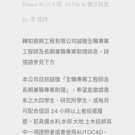
Posted At 11 5 月, 14:54h
In
徵才訊息
By
李 佳玲
轉知振興工程有限公司誠徵全職專案
工程師及長期兼職專案助理訊息，詳
情請參見下方
本公司目前誠徵「全職專案工程師及
長期兼職專案助理」，希望能邀請貴
系之大四學生、研究所學生，或每月
可配合值班 24 小時以上者投遞履
歷。若具備水利.水保.大地.土木技師其
中一項證照者或會使用AUTOCAD、