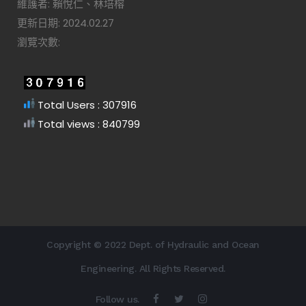
維護者: 賴悅仁、林培榕
更新日期: 2024.02.27
瀏覽次數:
Total Users : 307916
Total views : 840799
Copyright © 2022 Dept. of Hydraulic and Ocean
Engineering. All Rights Reserved.
Follow us.