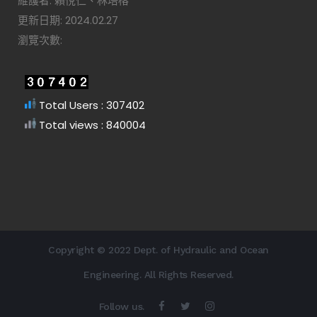
維護者: 賴悅仁、林培榕
更新日期: 2024.02.27
瀏覽次數:
Total Users : 307402
Total views : 840004
Copyright © 2022 Dept. of Hydraulic and Ocean
Engineering. All Rights Reserved.
Follow us.