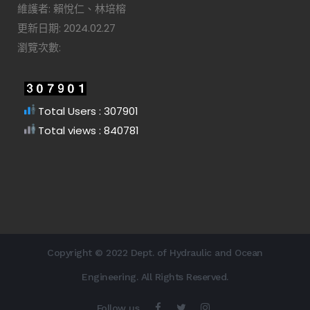
維護者: 賴悅仁、林培榕
更新日期: 2024.02.27
瀏覽次數:
Total Users : 307901
Total views : 840781
Copyright © 2022 Dept. of Hydraulic and Ocean
Engineering. All Rights Reserved.
Follow us.