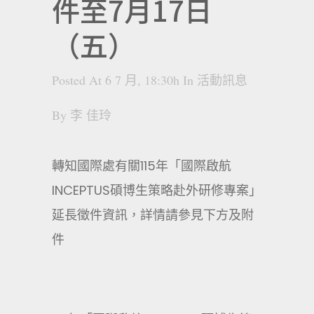
件至7月17日
（五）
Posted At 6 7 月, 18:30h
In
活動訊息
By
李 佳玲
轉知國際處有關115年「國際啟航
INCEPTUS碩博生策略赴外研修專案｣
延長徵件資訊，詳情請參見下方及附
件