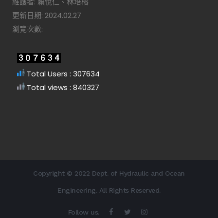
維護者: 賴悅仁、林培榕
更新日期: 2024.02.27
瀏覽次數:
Total Users : 307634
Total views : 840327
Copyright © 2022 Dept. of Hydraulic and Ocean
Engineering. All Rights Reserved.
Follow us.