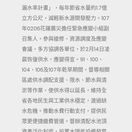
漏水率計畫」，每年節省水量約1.7億
立方公尺，減輕新水源開發壓力。107
年0206花蓮震災擔任緊急應變小組副
召集人，參與搶修、資源調度及應變
會議，多方協調各單位，於2月14日凌
晨恢復供水，應變得宜。91、100、
104、106及107年乾旱期間，督導相關
區處供水調配支援、限水、節水與清
淤等作業，使供水得以延長，維持全
省各地民生與工業供水穩定，渡過缺
水危機。推動水費行動支付，提供民
眾更便捷繳費管道。督辦清配水池頂
資產活化利用，設置太陽能設備發電