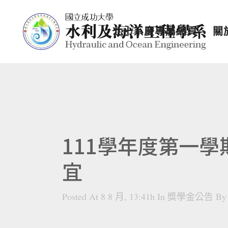
七十系慶專屬網頁
關
111學年度第一
宜
Posted At 8 8 月, 13:41h
In
獎學金公告
B