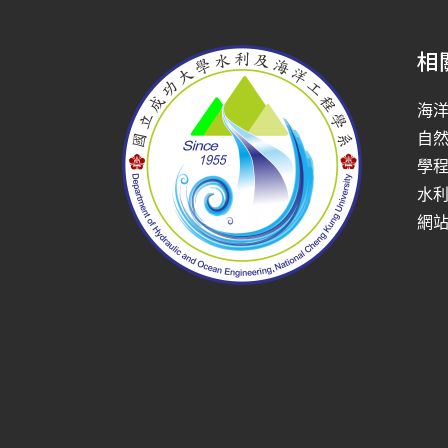
相
海
自
學
水
網