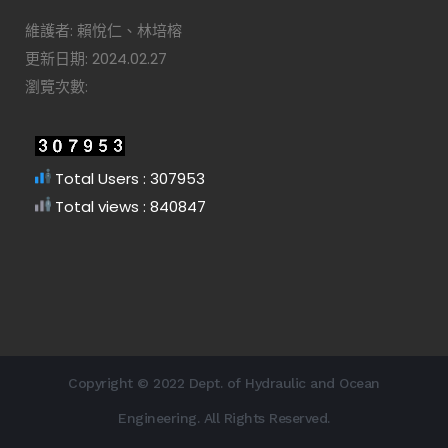
維護者: 賴悅仁、林培榕
更新日期: 2024.02.27
瀏覽次數:
Total Users : 307953
Total views : 840847
Copyright © 2022 Dept. of Hydraulic and Ocean
Engineering. All Rights Reserved.