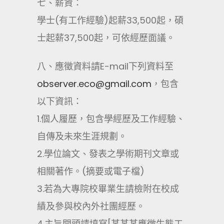
七、薪資：
學士(有工作經驗)起薪33,500起，碩
士起薪37,500起，可依經歷面議。
八、應徵資料請E-mail下列資料至
observer.eco@gmail.com
，包含
以下資訊：
1.個人履歷，包含學經歷及工作經驗、
自傳及未來生涯規劃。
2.學位論文、發表之學術期刊文章或
相關著作。(摘要或電子檔)
3.若為大專院校畢業生請檢附在校成
績及參與校內外社團經歷。
4.主旨開頭請填寫[某某某應徵生態工