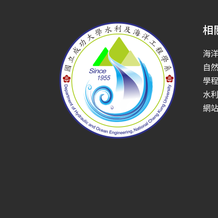
相
海
自
學
水
網