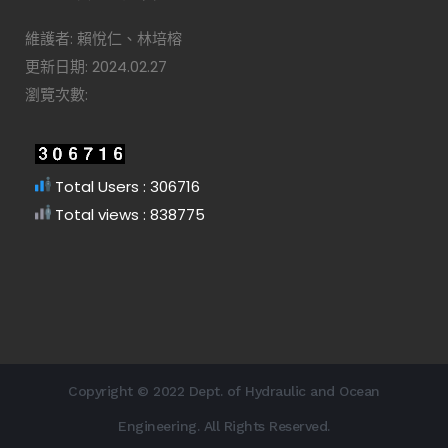
維護者: 賴悅仁、林培榕
更新日期: 2024.02.27
瀏覽次數:
Total Users : 306716
Total views : 838775
Copyright © 2022 Dept. of Hydraulic and Ocean
Engineering. All Rights Reserved.