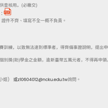
供查核用。(必繳交)
：
一收件，證件不齊、填寫不全一概不負責。
賽訓練，以致無法達到標準者，得齊備事證說明，提出申
個別獎(助)學金之金額，逾新臺幣五萬元者，不得再申領
張小姐)
或z10604012@ncku.edu.tw
詢問。