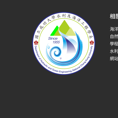
相
海
自
學
水
網