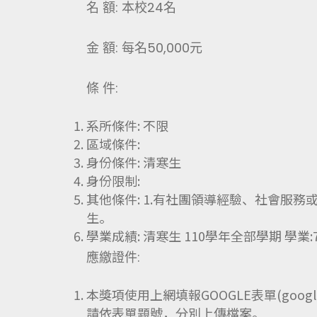
名 額: 本校24名
金 額: 每名50,000元
條 件:
系所條件: 不限
區域條件:
身份條件: 清寒生
身份限制:
其他條件: 1.有社團領導經驗、社會服務
生。
學業成績: 清寒生 110學年全部學期 學業:75
應繳證件:
本獎項使用上網填報GOOGLE表單(goo
請依表單題號，分別上傳檔案。