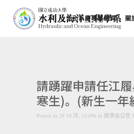
七十系慶專屬網頁
關
請踴躍申請任江履
寒生)。(新生一
Posted At 28 10 月, 12:09h
In
獎學金公告