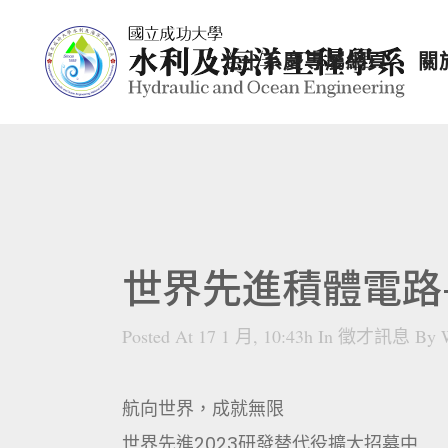
七十系慶專屬網頁
關
世界先進積體電路–
Posted At 17 1 月, 10:43h
In
徵才訊息
By
航向世界，成就無限
世界先進2023研發替代役擴大招募中