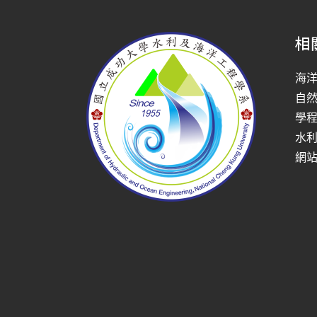
相
海
自
學
水
網