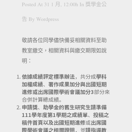
Posted At 31 1 月, 12:00h
In
獎學金公
告
By
Wordpress
敬請各位同學儘快備妥相關資料至助
教室繳交，相關資料與繳交期限如說
明：
依據
成績評定標準辦法
，共分成
學科
加權成績
、
著作成果加分與出國短期
進修或出席國際學術會議加分
3
部分來
合併計算總成績。
申請獎
、
助學金的舊生研究生請準備
111
學年度第
1
學期之成績單
、
投稿之
稿件首頁
以及
出國短期進修
或
出席國
際學術會議之相關證明
，並
請
指導教