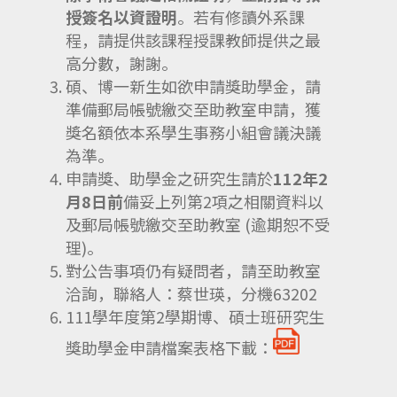
授簽名
以資證明
。若有修讀外系課
程，請提供該課程授課教師提供之最
高分數，謝謝。
碩、博一新生如欲申請獎助學金，請
準備郵局帳號繳交至助教室申請，獲
獎名額依本系學生事務小組會議決議
為準。
申請獎、助學金之研究生請於
112
年
2
月
8
日前
備妥上列第2項之相關資料以
及郵局帳號繳交至助教室 (逾期恕不受
理)。
對公告事項仍有疑問者，請至助教室
洽詢，聯絡人：蔡世瑛，分機63202
111學年度第2學期博、碩士班研究生
獎助學金申請檔案表格下載：