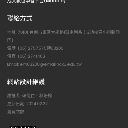
成大數位學習平台(Moodle)
聯絡方式
地址: 70101 台南市東區大學路1號水利系 (成功校區小東路側
門)
電話: (06) 2757575轉63200
傳真: (06) 2741463
Email: em63200@email.ncku.edu.tw
網站設計維護
維護者: 賴悅仁、林培榕
更新日期: 2024.02.27
瀏覽次數: