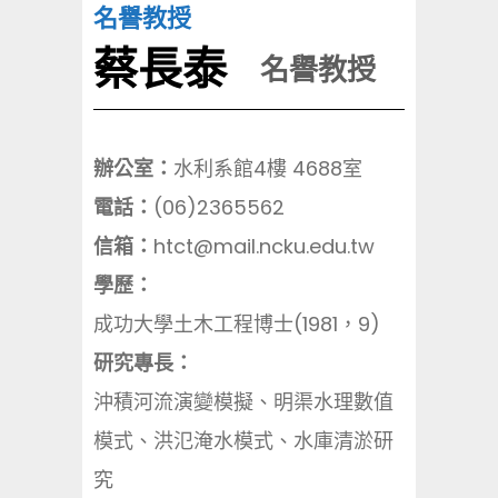
名譽教授
蔡長泰
名譽教授
辦公室：
水利系館4樓 4688室
電話：
(06)2365562
信箱：
htct@mail.ncku.edu.tw
學歷：
成功大學土木工程博士(1981，9)
研究專長：
沖積河流演變模擬、明渠水理數值
模式、洪氾淹水模式、水庫清淤研
究