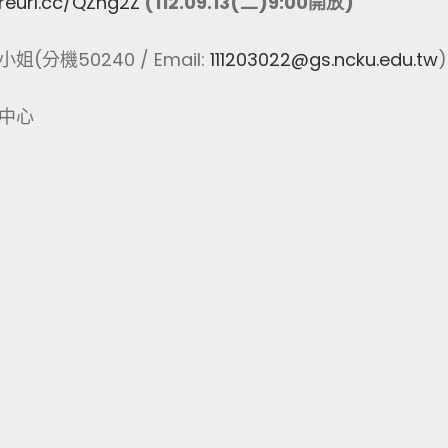
/reurl.cc/QZng2Z
(112.09.13(
二)9:00開放)
機50240 / Email:
111203022@gs.ncku.edu.tw
)
中心