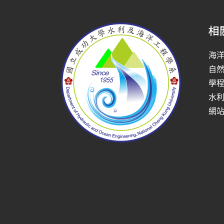
相
海
自
學
水
網