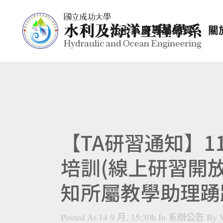
七十系慶專屬網頁
關
【TA研習通知】
培訓(線上研習開放至
知所屬教學助理踴
Posted At 14 9 月, 15:30h
In
系辦公告
By