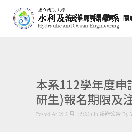
七十系慶專屬網頁
關
本系112學年度
研生)報名期限及
Posted At 29 2 月, 15:22h
In
系辦公告
By