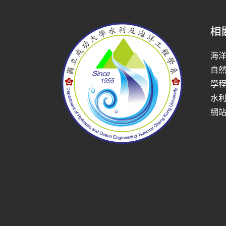
相
海
自
學
水
網