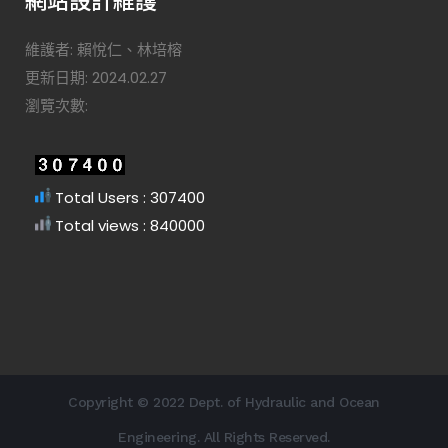
維護者: 賴悅仁、林培榕
更新日期: 2024.02.27
瀏覽次數:
Total Users : 307400
Total views : 840000
Copyright © 2022 Dept. of Hydraulic and Ocean
Engineering. All Rights Reserved.