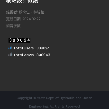
維護者: 賴悅仁、林培榕
更新日期: 2024.02.27
瀏覽次數:
Total Users : 308024
Total views : 840943
Copyright © 2022 Dept. of Hydraulic and Ocean
Engineering. All Rights Reserved.