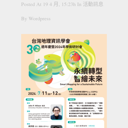
Posted At 19 4 月, 15:23h
In
活動訊息
By
Wordpress