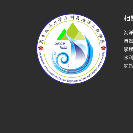
相
海
自
學
水
網